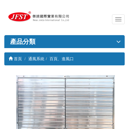
導
覽
列
開
產品分類
關
首頁
通風系統
百頁、進風口