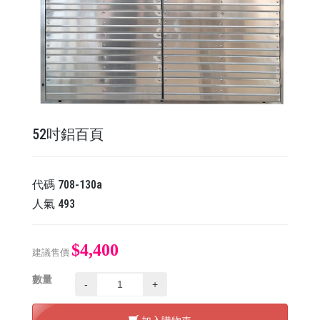
52吋鋁百頁
代碼
708-130a
人氣
493
$4,400
建議售價
數量
-
+