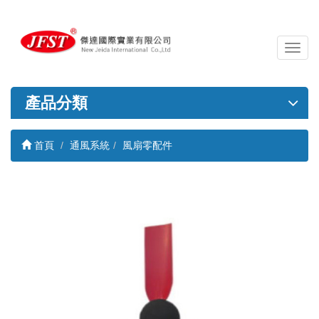
導
覽
列
開
產品分類
關
首頁
通風系統
風扇零配件