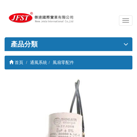
導
覽
列
開
產品分類
關
首頁
通風系統
風扇零配件