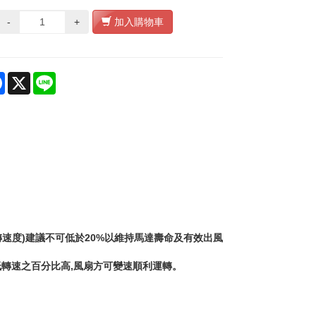
-
+
加入購物車
re
Facebook
X
Line
轉速度
)
建議不可低於
20%
以維持馬達壽命及有效出風
低轉速之百分比高
,
風扇方可變速順利運轉。