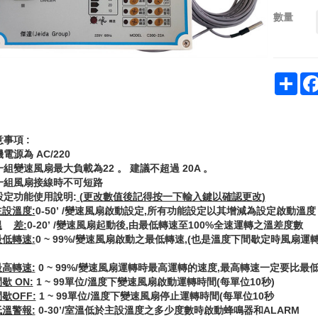
數量
Sha
意事項
:
機電源為
AC/220
一組變速風扇最大負載為
22
。
建議不超過
20A
。
一組風扇接線時不可短路
設定功能使用說明
:
(
更改數值後記得按一下輸入鍵以確認更改
)
主設溫度
:
0-50’ /
變速風扇啟動設定
,
所有功能設定以其增減為設定啟動溫度
溫
差
:
0-20’ /
變速風扇起動後
,
由最低轉速至
100%
全速運轉之溫差度數
最低轉速
:
0 ~ 99%/
變速風扇啟動之最低轉速
,(
也是溫度下間歇定時風扇運
最高轉速
:
0 ~ 99%/
變速風扇運轉時最高運轉的速度
,
最高轉速一定要比最
間歇
ON:
1 ~ 99
單位
/
溫度下變速風扇啟動運轉時間
(
每單位
10
秒
)
間歇
OFF:
1 ~ 99
單位
/
溫度下變速風扇停止運轉時間
(
每單位
10
秒
低溫警報
:
0-30’/
室溫低於主設溫度之多少度數時啟動蜂鳴器和
ALARM