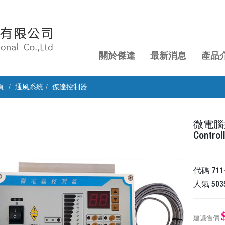
關於傑達
最新消息
產品
頁
通風系統
傑達控制器
微電腦控制
Control
代碼
711
人氣
503
建議售價