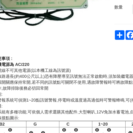
數量
Sha
事項 :
電源為 AC/220
號線不可其他電源(以本機工線為訊號源)
線路過長(約400公尺以上)恐有降壓導至訊號無法正常啟動時,須加裝繼電器
源開關應保持常開,若不同的訊號點可關閉不使用,遇故障警報時可將故障點
作,故障排除後務必切回常開
:
警報系統可偵測1~20點訊號警報,停電時或溫度過高過低時可警報蜂鳴,可(
:
系統有多種功能,可依個人需求選購其他配件,大型喇叭,12V免加水蓄電池,
線接點圖示:
2
G
C
1~20
2