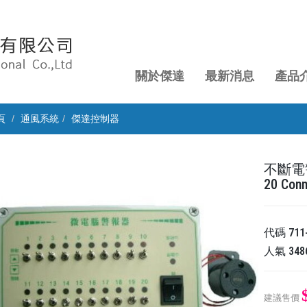
關於傑達
最新消息
產品
頁
通風系統
傑達控制器
不斷電警報
20 Conn
代碼
711
人氣
348
建議售價