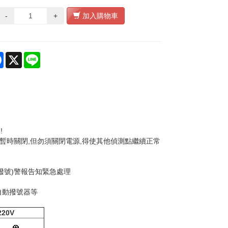
-
+
加入購物車
re
Facebook
X
Line
!
暫時關閉,但勿須關閉電源,得使其他偵測點繼續正常
撥號)警報告知緊急處理
自動撥號器等
20V