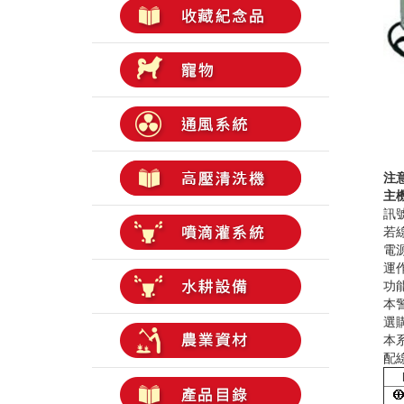
注意
主機
訊
若
電
運
功能
本
選購
本
配
B