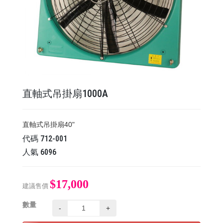
直軸式吊掛扇1000A
直軸式吊掛扇40"
代碼
712-001
人氣
6096
$17,000
建議售價
數量
-
+