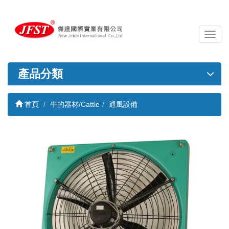
導
覽
列
開
產品分類
關
首頁
牛的器材/Cattle
通風設備