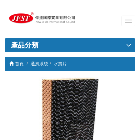
導
覽
列
開
產品分類
關
首頁
通風系統
水簾片