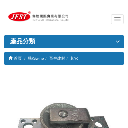
導
覽
列
開
產品分類
關
首頁
豬/Swine
畜舍建材
其它