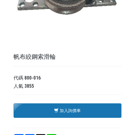
帆布絞鋼索滑輪
代碼
800-016
人氣
3855
加入詢價車