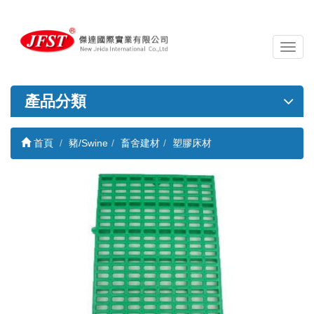
導
覽
列
開
產品分類
關
首頁
豬/Swine
畜舍建材
塑膠床材