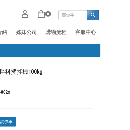
0
介紹
姊妹公司
購物流程
客服中心
拌料攪拌機100kg
-002s
入詢價車