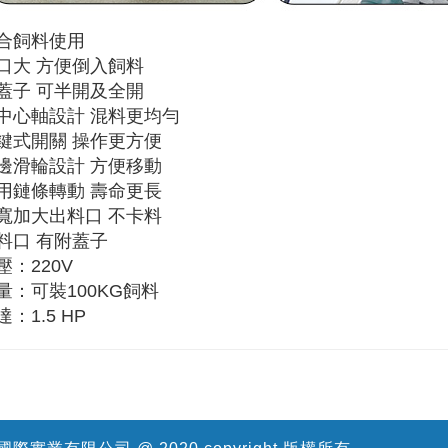
合飼料使用
口大 方便倒入飼料
蓋子 可半開及全開
中心軸設計 混料更均勻
鍵式開關 操作更方便
邊滑輪設計 方便移動
用鏈條轉動 壽命更長
寬加大出料口 不卡料
料口 有附蓋子
壓：220V
量：可裝100KG飼料
達：1.5 HP