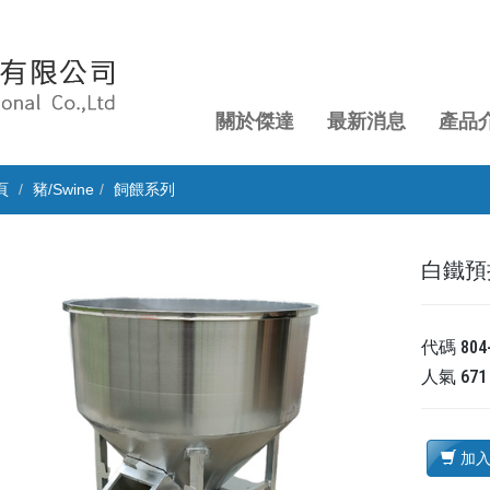
關於傑達
最新消息
產品
頁
豬/Swine
飼餵系列
白鐵預
代碼
804
人氣
671
加