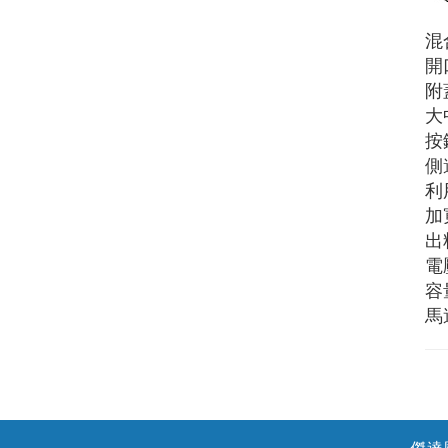
混
開
附
大
按
側
利
加
出
電
容
馬