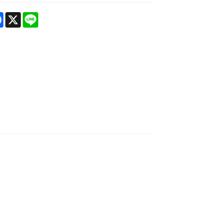
re
Facebook
X
Line