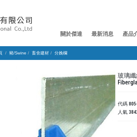
關於傑達
最新消息
產品
頁
豬/Swine
畜舍建材
分娩欄
玻璃纖維
Fibergl
代碼
805
人氣
384