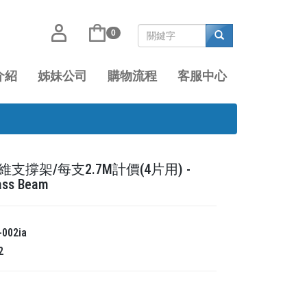
0
介紹
姊妹公司
購物流程
客服中心
支撐架/每支2.7M計價(4片用) -
ass Beam
-002ia
2