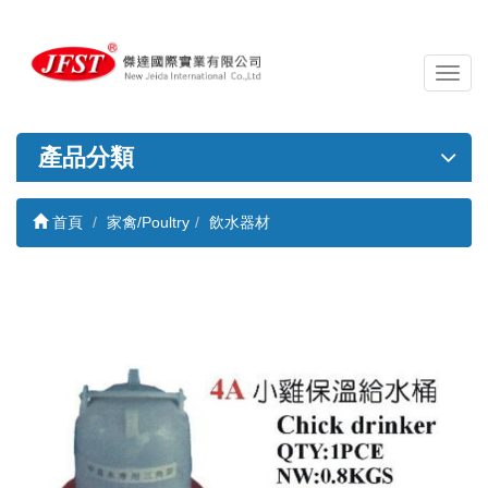
導
覽
列
開
產品分類
關
首頁
家禽/Poultry
飲水器材