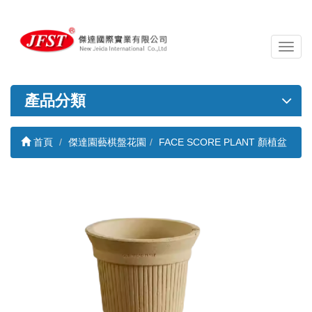
導
覽
列
開
產品分類
關
首頁
傑達園藝棋盤花園
FACE SCORE PLANT 顏植盆