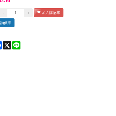
$250
-
+
加入購物車
入詢價車
re
Facebook
X
Line