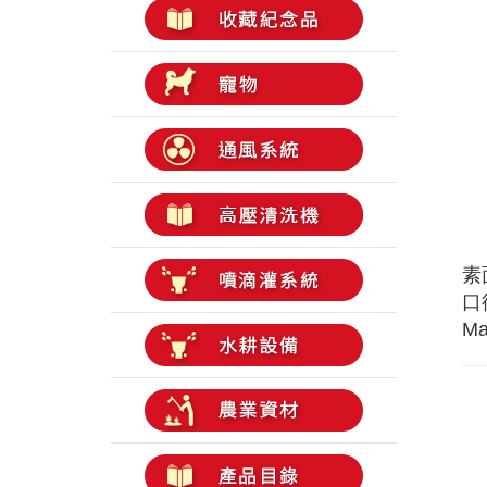
素
口徑
Ma