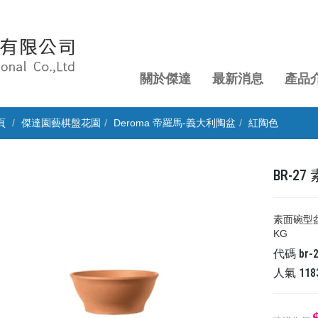
關於傑達
最新消息
產品
頁
傑達園藝棋盤花園
Deroma 帝羅馬-義大利陶盆
紅陶色
BR-2
素面碗型盆 
KG
代碼
br-
人氣
118