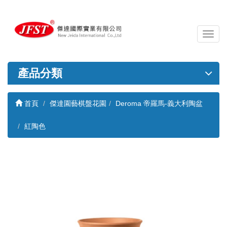
導
覽
列
開
產品分類
關
首頁
傑達園藝棋盤花園
Deroma 帝羅馬-義大利陶盆
紅陶色