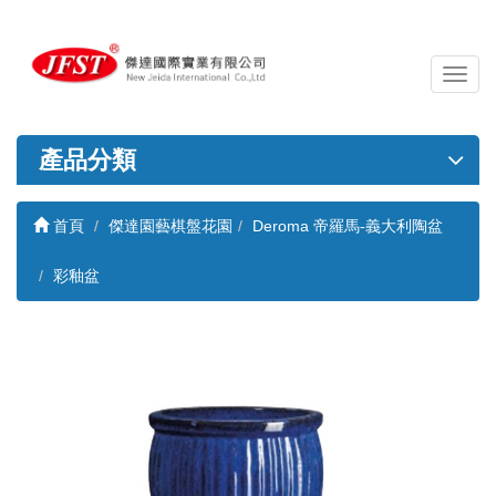
導
覽
列
開
產品分類
關
首頁
傑達園藝棋盤花園
Deroma 帝羅馬-義大利陶盆
彩釉盆