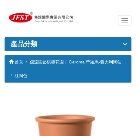
導
覽
列
開
產品分類
關
首頁
傑達園藝棋盤花園
Deroma 帝羅馬-義大利陶盆
紅陶色