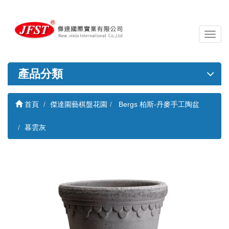
導
覽
列
開
產品分類
關
首頁
傑達園藝棋盤花園
Bergs 柏斯-丹麥手工陶盆
暮雲灰