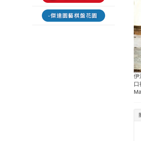
伊
口徑
Ma