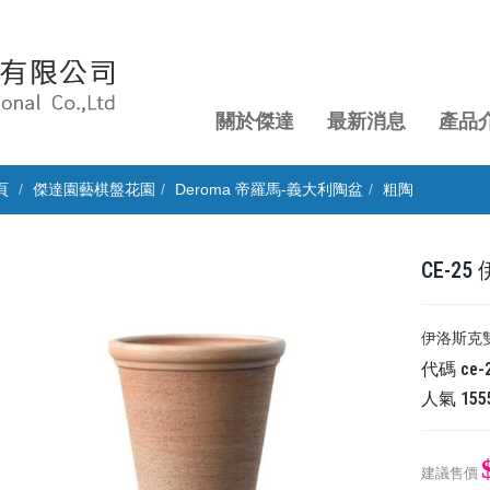
關於傑達
最新消息
產品
頁
傑達園藝棋盤花園
Deroma 帝羅馬-義大利陶盆
粗陶
CE-2
伊洛斯克雙
代碼
ce-
人氣
155
建議售價