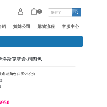
0
介紹
姊妹公司
購物流程
客服中心
5 伊洛斯克雙邊-粗陶色
邊-粗陶色 口徑:25公分
25
5
$950