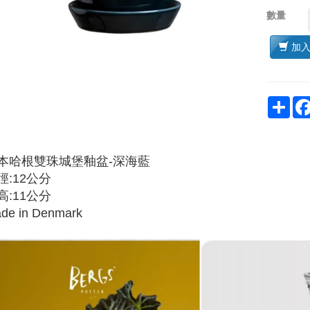
數量
加
Sha
本哈根雙珠城堡釉盆-深海藍
徑:12公分
高:11公分
de in Denmark