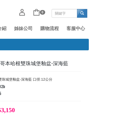
0
介紹
姊妹公司
購物流程
客服中心
​​CG-12B 哥本哈根雙珠城堡釉盆-深海藍
​哥本哈根雙珠城堡釉盆-深海藍 口徑:12公分
12b
5
$3,150