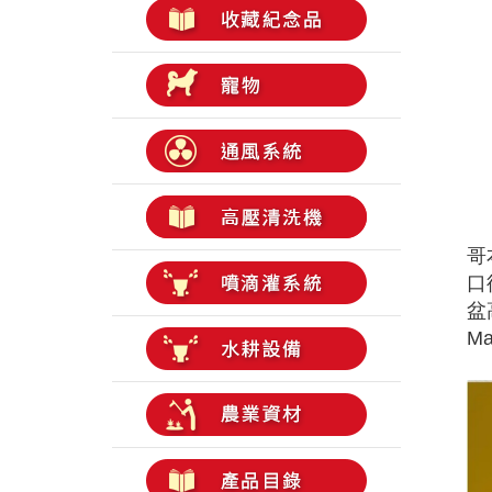
哥
口
盆
Ma