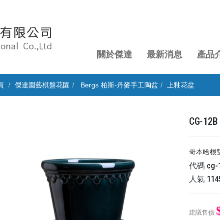
關於傑達
最新消息
產品
頁
傑達園藝棋盤花園
Bergs 柏斯-丹麥手工陶盆
上釉花盆
​​​​​
​​​​​​
代碼
cg-
人氣
114
建議售價