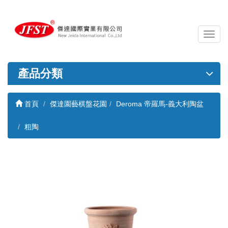
導
覽
列
開
產品分類
關
首頁
傑達園藝棋盤花園
Deroma 帝羅馬-義大利陶盆
粗陶