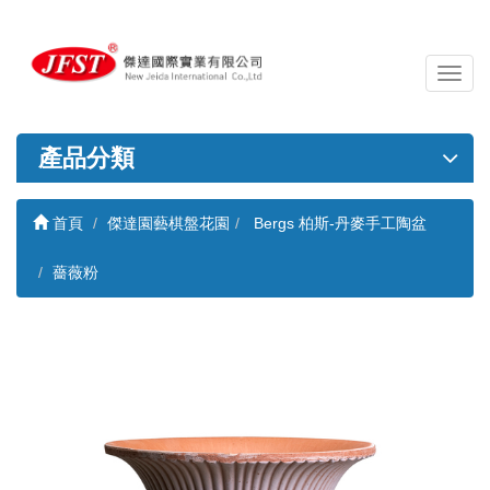
導
覽
列
開
產品分類
關
首頁
傑達園藝棋盤花園
Bergs 柏斯-丹麥手工陶盆
薔薇粉