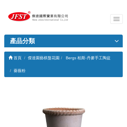
導
覽
列
開
產品分類
關
首頁
傑達園藝棋盤花園
Bergs 柏斯-丹麥手工陶盆
薔薇粉