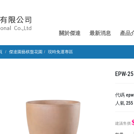
關於傑達
最新消息
產品
頁
傑達園藝棋盤花園
現時免運專區
EPW-
代碼
epw
人氣
255
建議售價