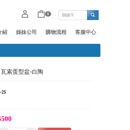
0
介紹
姊妹公司
購物流程
客服中心
25 瓦索蛋型盆-白陶
-25
$500