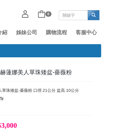
0
介紹
姊妹公司
購物流程
客服中心
1R 赫蓮娜美人單珠矮盆-薔薇粉
單珠矮盆-薔薇粉 口徑:21公分 盆高:10公分
1r
$3,000