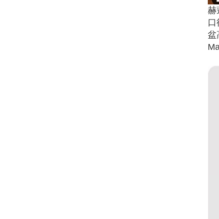
赫
口
盆
Ma