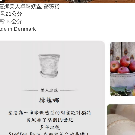
蓮娜美人單珠矮盆-薔薇粉
徑:21公分
高:10公分
de in Denmark