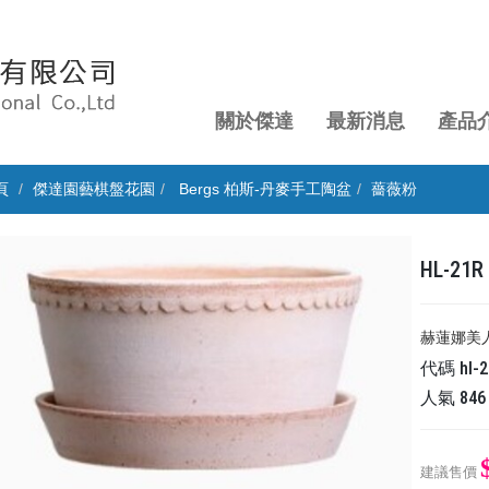
關於傑達
最新消息
產品
頁
傑達園藝棋盤花園
Bergs 柏斯-丹麥手工陶盆
薔薇粉
HL-2
赫蓮娜美人
代碼
hl-2
人氣
846
建議售價