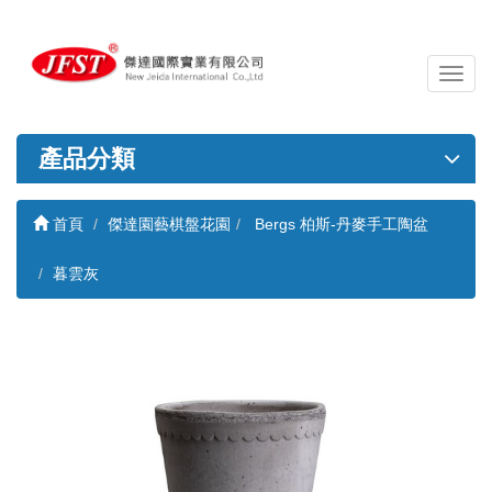
導
覽
列
開
產品分類
關
首頁
傑達園藝棋盤花園
Bergs 柏斯-丹麥手工陶盆
暮雲灰