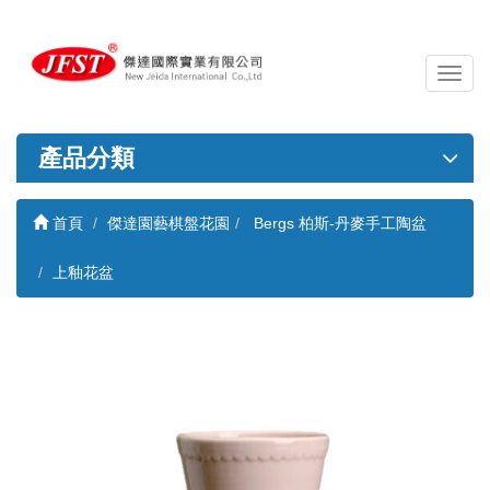
導
覽
列
開
產品分類
關
首頁
傑達園藝棋盤花園
Bergs 柏斯-丹麥手工陶盆
上釉花盆