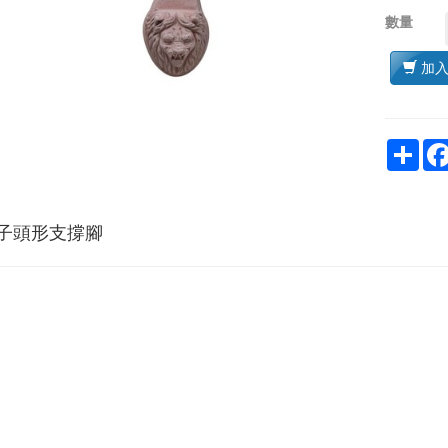
數量
加
Sha
子頭形支撐腳