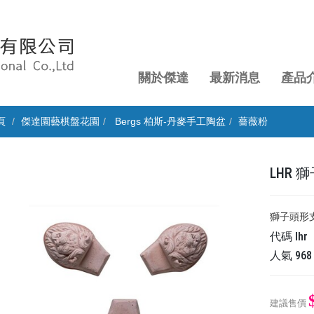
關於傑達
最新消息
產品
頁
傑達園藝棋盤花園
Bergs 柏斯-丹麥手工陶盆
薔薇粉
LHR 
獅子頭形
代碼
lhr
人氣
968
建議售價