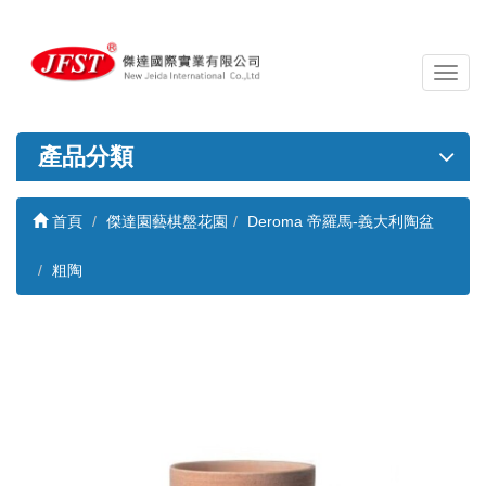
導
覽
列
開
產品分類
關
首頁
傑達園藝棋盤花園
Deroma 帝羅馬-義大利陶盆
粗陶