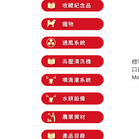
標
口徑
Ma