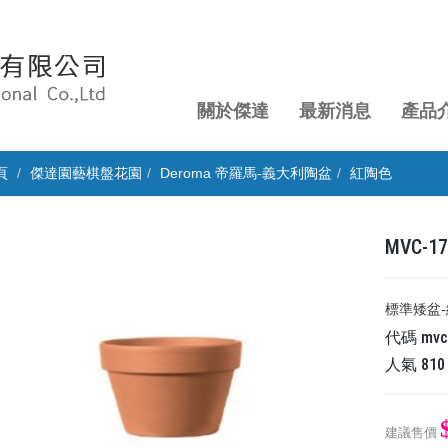
關於傑達
最新消息
產品
頁
傑達園藝棋盤花園
Deroma 帝羅馬-義大利陶盆
紅陶色
MVC-
標準矮盆-紅
代碼
mvc
人氣
810
建議售價