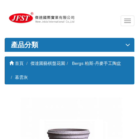
導
覽
列
開
產品分類
關
首頁
傑達園藝棋盤花園
Bergs 柏斯-丹麥手工陶盆
暮雲灰