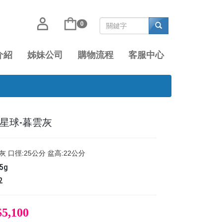
0
介紹
姊妹公司
購物流程
客服中心
5G 星球-暮雲灰
灰 口徑:25公分 盆高:22公分
25g
2
$5,100