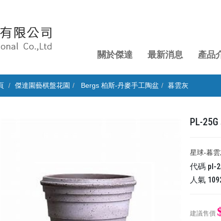
關於傑達
最新消息
產品
頁
傑達園藝棋盤花園
Bergs 柏斯-丹麥手工陶盆
暮雲灰
PL-2
星球-暮雲
代碼
pl-
人氣
109
建議售價