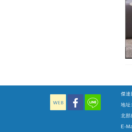
傑達國
地址
北部總
E-Ma