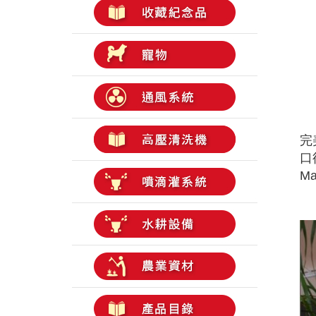
完
口
Ma