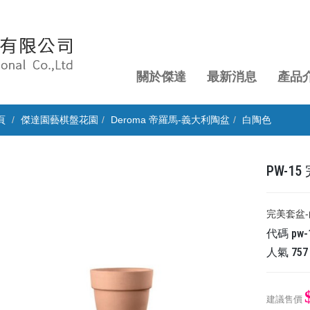
關於傑達
最新消息
產品
頁
傑達園藝棋盤花園
Deroma 帝羅馬-義大利陶盆
白陶色
PW-15 
​​​​​​​
代碼
pw-
人氣
757
建議售價