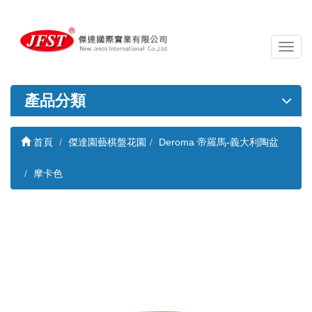
導
覽
列
開
產品分類
關
首頁
傑達園藝棋盤花園
Deroma 帝羅馬-義大利陶盆
摩卡色