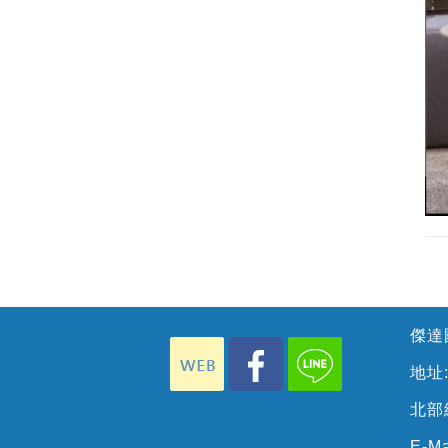
傑達國
地址
北部總
E-Ma