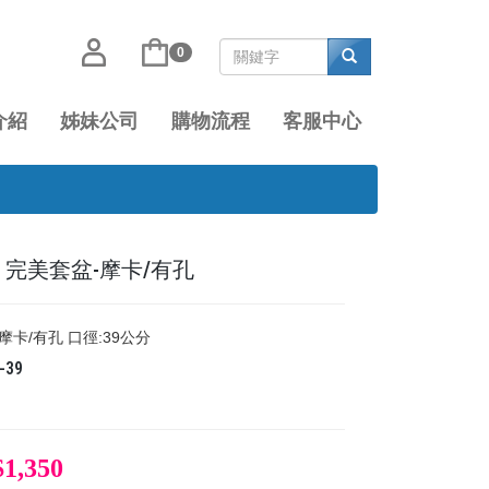
0
介紹
姊妹公司
購物流程
客服中心
39 完美套盆-摩卡/有孔
摩卡/有孔 口徑:39公分
-39
$1,350