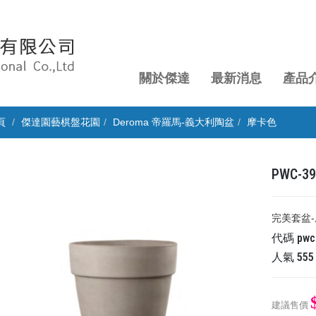
關於傑達
最新消息
產品
頁
傑達園藝棋盤花園
Deroma 帝羅馬-義大利陶盆
摩卡色
PWC-
完美套盆-
代碼
pwc
人氣
555
建議售價