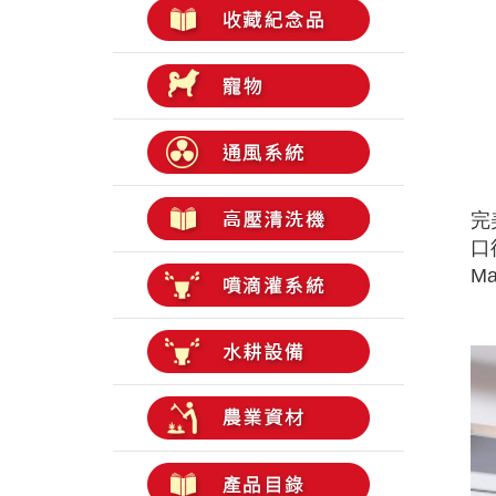
完
口
Ma