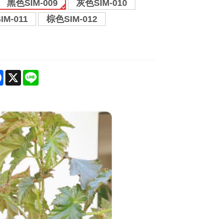
黑色SIM-009
灰色SIM-010
IM-011
棕色SIM-012
re
Facebook
X
Line