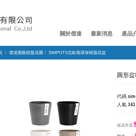
關於傑達
最新消息
產品
頁
傑達園藝棋盤花園
SIMPOTS北歐風環保樹脂花盆
圓形盆
代碼
sim
人氣
343
建議售價