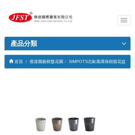
導
覽
列
開
產品分類
關
首頁
傑達園藝棋盤花園
SIMPOTS北歐風環保樹脂花盆