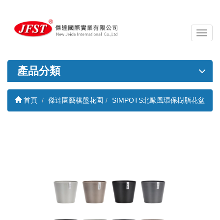
導
覽
列
開
產品分類
關
首頁
傑達園藝棋盤花園
SIMPOTS北歐風環保樹脂花盆