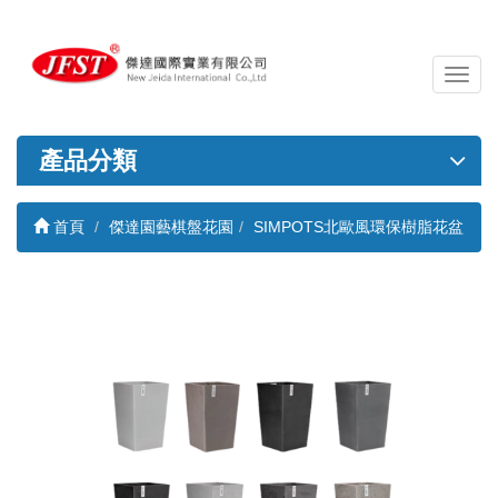
導
覽
列
開
產品分類
關
首頁
傑達園藝棋盤花園
SIMPOTS北歐風環保樹脂花盆