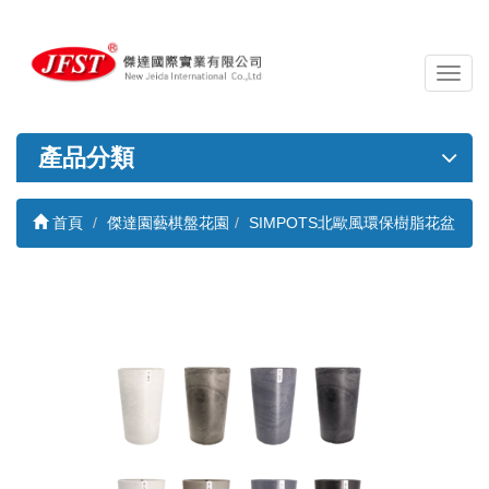
導
覽
列
開
產品分類
關
首頁
傑達園藝棋盤花園
SIMPOTS北歐風環保樹脂花盆