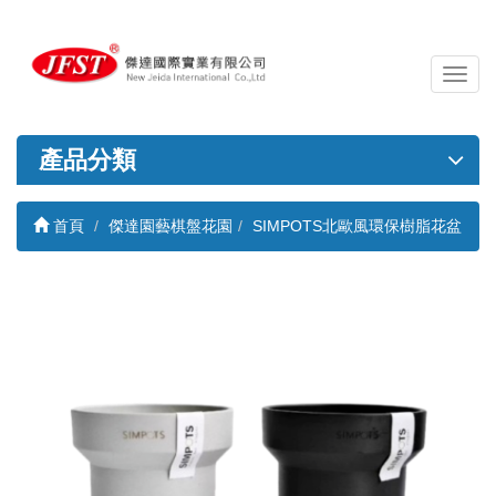
導
覽
列
開
產品分類
關
首頁
傑達園藝棋盤花園
SIMPOTS北歐風環保樹脂花盆