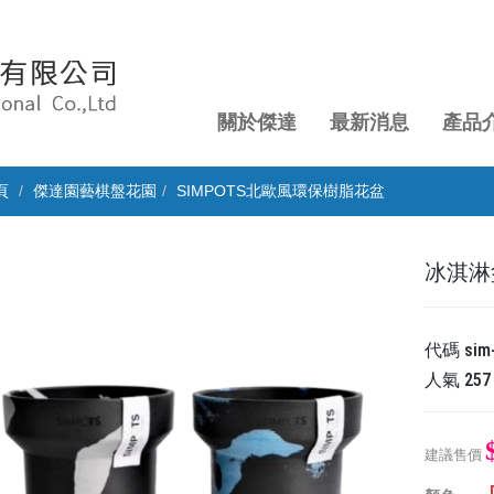
關於傑達
最新消息
產品
頁
傑達園藝棋盤花園
SIMPOTS北歐風環保樹脂花盆
冰淇淋
代碼
sim
人氣
257
建議售價