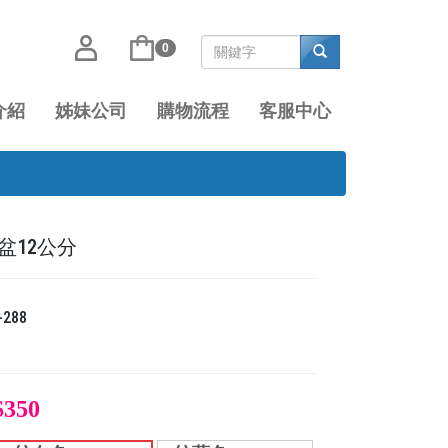
0
介紹
姊妹公司
購物流程
客服中心
盆12公分
-288
$350