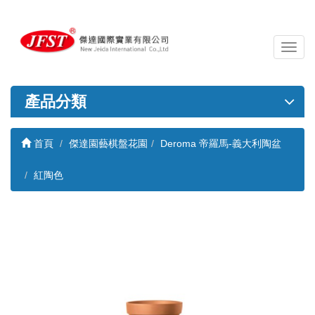
導
覽
列
開
產品分類
關
首頁
傑達園藝棋盤花園
Deroma 帝羅馬-義大利陶盆
紅陶色