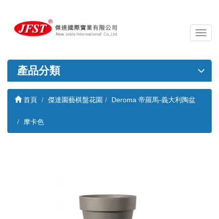
導
覽
列
開
產品分類
關
首頁
傑達園藝棋盤花園
Deroma 帝羅馬-義大利陶盆
摩卡色