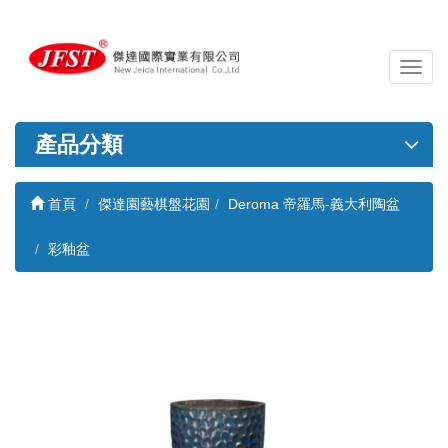
導
覽
列
開
產品分類
關
首頁
傑達園藝棋盤花園
Deroma 帝羅馬-義大利陶盆
彩釉盆