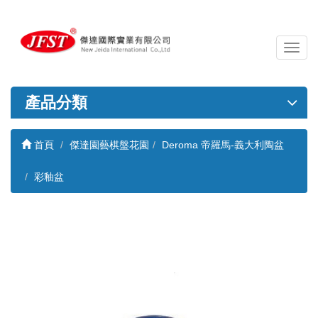
導
覽
列
開
產品分類
關
首頁
傑達園藝棋盤花園
Deroma 帝羅馬-義大利陶盆
彩釉盆