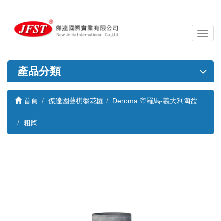
導
覽
列
開
產品分類
關
首頁
傑達園藝棋盤花園
Deroma 帝羅馬-義大利陶盆
粗陶