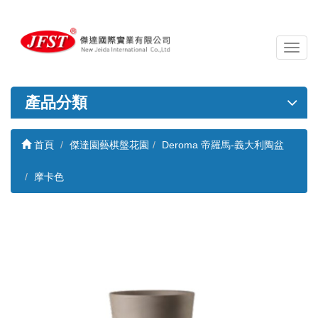
導
覽
列
開
產品分類
關
首頁
傑達園藝棋盤花園
Deroma 帝羅馬-義大利陶盆
摩卡色