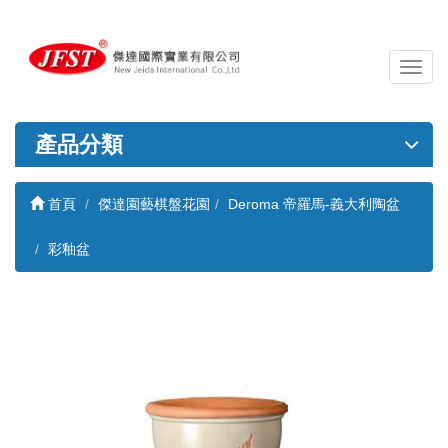
導
覽
列
開
產品分類
關
首頁
傑達園藝棋盤花園
Deroma 帝羅馬-義大利陶盆
彩釉盆