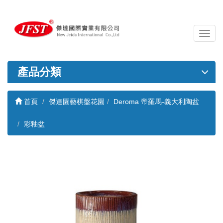
導
覽
列
開
產品分類
關
首頁
傑達園藝棋盤花園
Deroma 帝羅馬-義大利陶盆
彩釉盆